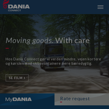
Moving goods.
With care
Hos Dania Connect gør vi verden mindre, vejen kortere
og kørslen med skibscontainere mere bæredygtig.
SE FILM
Rate request