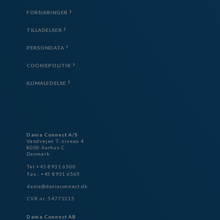
FORSIKRINGER
TILLADELSER
PERSONDATA
COOKIEPOLITIK
KLIMALEDELSE
Dania Connect A/S
Vandvejen 7, niveau 4
8000 Aarhus C
Danmark
Tel:+45 8931 6500
Fax.: +45 8931 6565
dania@daniaconnect.dk
CVR nr.:54771215
Dania Connect AB