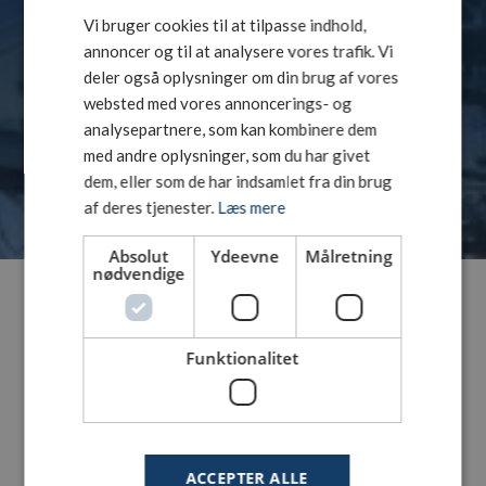
transporteret til eller fra en skandinavisk
Vi bruger cookies til at tilpasse indhold,
SWEDISH
containerhavn, har Dania Connect den optimale
annoncer og til at analysere vores trafik. Vi
kombination af tog, lastbil og trailer. Du er samtidig
ENGLISH
sikker på, at din transport udføres lovmæssigt korrekt.
deler også oplysninger om din brug af vores
Og til tiden.
websted med vores annoncerings- og
analysepartnere, som kan kombinere dem
med andre oplysninger, som du har givet
LÆS MERE
dem, eller som de har indsamlet fra din brug
af deres tjenester.
Læs mere
Absolut
Ydeevne
Målretning
nødvendige
Funktionalitet
ACCEPTER ALLE