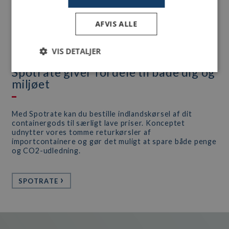
AFVIS ALLE
VIS DETALJER
Spotrate giver fordele til både dig og
miljøet
Med Spotrate kan du bestille indlandskørsel af dit
containergods til særligt lave priser. Konceptet
udnytter vores tomme returkørsler af
importcontainere og gør det muligt at spare både penge
og CO2-udledning.
SPOTRATE