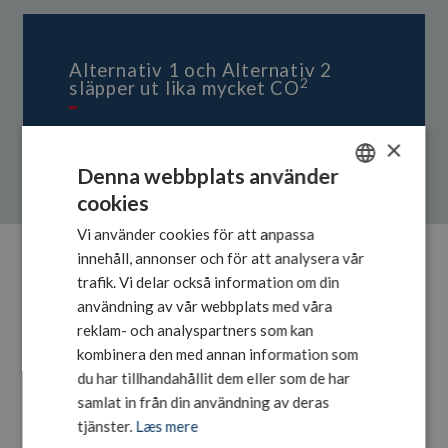
Alternativ 1 och Alternativ 2
2
släpper ut lika mycket CO
×
Denna webbplats använder
cookies
DANISH
Vi använder cookies för att anpassa
SWEDISH
innehåll, annonser och för att analysera vår
ENGLISH
trafik. Vi delar också information om din
Hur man använder CO2-kalkylatorn:
användning av vår webbplats med våra
reklam- och analyspartners som kan
kombinera den med annan information som
Ange antalet årliga containertransporter som CO2-
du har tillhandahållit dem eller som de har
utsläppen ska beräknas på
samlat in från din användning av deras
Välj leveransdepå, d.v.s. den danska eller tyska
tjänster.
Læs mere
hamnen där containrarna hämtas med lastbil