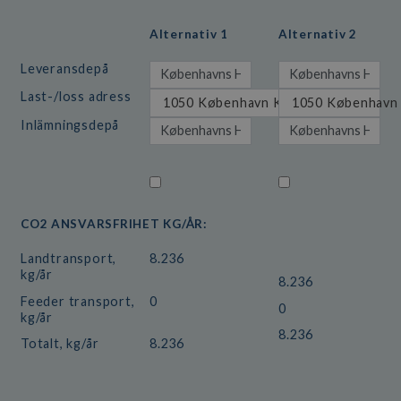
Alternativ 1
Alternativ 2
Leveransdepå
Last-/loss adress
1050 København K
1050 København
Inlämningsdepå
CO2 ANSVARSFRIHET KG/ÅR:
Landtransport,
8.236
kg/år
8.236
Feeder transport,
0
0
kg/år
8.236
Totalt, kg/år
8.236